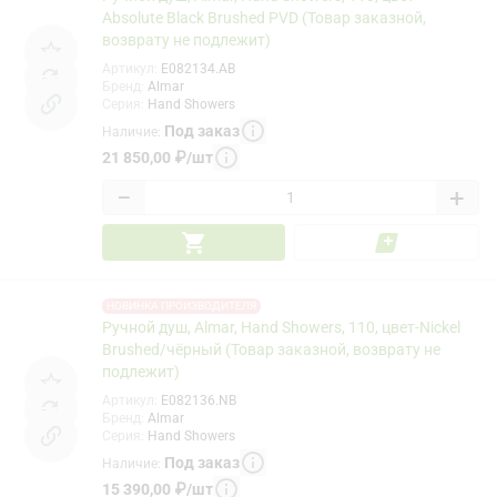
Absolute Black Brushed PVD (Товар заказной,
возврату не подлежит)
Артикул
:
E082134.AB
Бренд
:
Almar
Серия
:
Hand Showers
Под заказ
Наличие
:
21 850,00
₽
/
шт
−
+
НОВИНКА ПРОИЗВОДИТЕЛЯ
Ручной душ, Almar, Hand Showers, 110, цвет-Nickel
Brushed/чёрный (Товар заказной, возврату не
подлежит)
Артикул
:
E082136.NB
Бренд
:
Almar
Серия
:
Hand Showers
Под заказ
Наличие
:
15 390,00
₽
/
шт