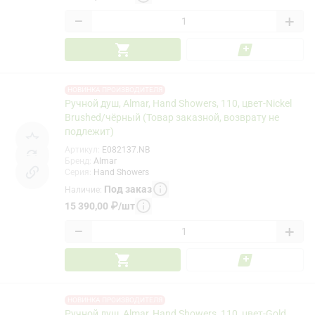
−
+
НОВИНКА ПРОИЗВОДИТЕЛЯ
Ручной душ, Almar, Hand Showers, 110, цвет-Nickel
Brushed/чёрный (Товар заказной, возврату не
подлежит)
Артикул
:
E082137.NB
Бренд
:
Almar
Серия
:
Hand Showers
Под заказ
Наличие
:
15 390,00
₽
/
шт
−
+
НОВИНКА ПРОИЗВОДИТЕЛЯ
Ручной душ, Almar, Hand Showers, 110, цвет-Gold