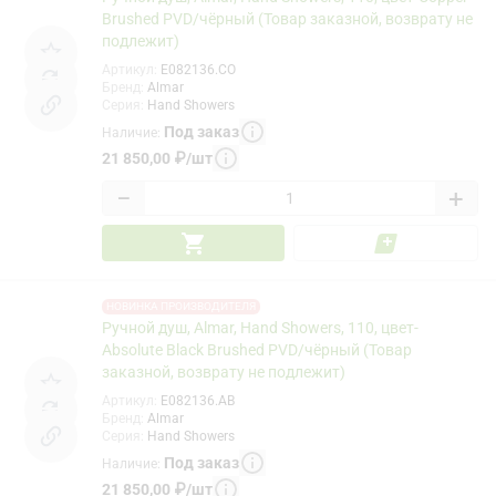
Brushed PVD/чёрный (Товар заказной, возврату не
подлежит)
Артикул
:
E082136.CO
Бренд
:
Almar
Серия
:
Hand Showers
Под заказ
Наличие
:
21 850,00
₽
/
шт
−
+
НОВИНКА ПРОИЗВОДИТЕЛЯ
Ручной душ, Almar, Hand Showers, 110, цвет-
Absolute Black Brushed PVD/чёрный (Товар
заказной, возврату не подлежит)
Артикул
:
E082136.AB
Бренд
:
Almar
Серия
:
Hand Showers
Под заказ
Наличие
:
21 850,00
₽
/
шт