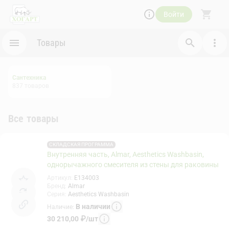
Войти
Товары
Сантехника
837
товаров
Все товары
СКЛАДСКАЯ ПРОГРАММА
Внутренняя часть, Almar, Aesthetics Washbasin,
однорычажного смесителя из стены для раковины
Артикул
:
E134003
Бренд
:
Almar
Серия
:
Aesthetics Washbasin
В наличии
Наличие
:
30 210,00
₽
/
шт