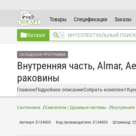
Товары
Спецификации
Заказы
Каталог
СКЛАДСКАЯ ПРОГРАММА
Внутренняя часть, Almar, A
раковины
Главное
Подробное описание
Собрать комплект
Уце
Сантехника
Смесители / Душевые системы
Внутренняя 
Артикул
:
E134003
Код производителя
:
E134003
Штрихкод
:
2