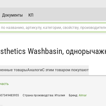
Документы
КП
esthetics Washbasin, однорыча
ненные товары
Аналоги
С этим товаром покупают
часть
507349483955
Страна производства
:
Италия
Бренд
:
Almar