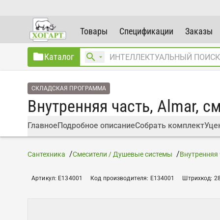
Товары
Спецификации
Заказы
Каталог
СКЛАДСКАЯ ПРОГРАММА
Внутренняя часть, Almar, с
Главное
Подробное описание
Собрать комплект
Уце
Сантехника
Смесители / Душевые системы
Внутренняя 
Артикул
:
E134001
Код производителя
:
E134001
Штрихкод
:
2