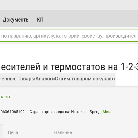
Документы
КП
месителей и термостатов на 1-2
ненные товары
Аналоги
С этим товаром покупают
часть
806361065102
Страна производства
:
Италия
Бренд
:
Almar
цена
наличие