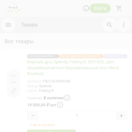
Войти
Товары
Все товары
СКЛАДСКАЯ ПРОГРАММА
НЕОБХОДИМАЯ ДОУКОМПЛЕКТАЦИЯ
НОВИНКА СКЛАДА
Верхний душ, Splendy, Feeling R, 300*300, цвет-
оружейный металл брашированный (Gun Metal
Brushed)
Артикул
:
FR212X300R1AB
Бренд
:
Splendy
Серия
:
Feeling R
В наличии
Наличие
:
19 000,00
₽
/
шт
−
+
1
шт
в корзине