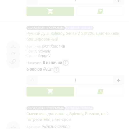
СКЛАДСКАЯ ПРОГРАММА
НОВИНКА СКЛАДА
Ручной душ, Splendy, Sense V, 28*226, цвет-никель
брашированный
Артикул
:
SV21728C4NB
Бренд
:
Splendy
Серия
:
Sense V
В наличии
Наличие
:
6 000,00
₽
/
шт
−
+
СКЛАДСКАЯ ПРОГРАММА
НОВИНКА СКЛАДА
Смеситель для ванны, Splendy, Passion, на 2
потребителя, цвет-хром
Артикул
:
PA203N2K220CR