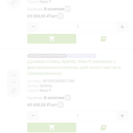
Серия
:
Relax P
В наличии
Наличие
:
65 000,00
₽
/
шт
−
+
СКЛАДСКАЯ ПРОГРАММА
НОВИНКА СКЛАДА
Душевая стойка, Splendy, Relax P, смеситель с
фиксированным изливом, цвет-золото матовое
(брашированное)
Артикул
:
RP208ZKR30C1GM
Бренд
:
Splendy
Серия
:
Relax P
В наличии
Наличие
:
60 000,00
₽
/
шт
−
+