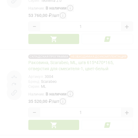
Серия
:
Teorema 2.0
В наличии
Наличие
:
53 760,00
₽
/
шт
−
+
СКЛАДСКАЯ ПРОГРАММА
НЕОБХОДИМАЯ ДОУКОМПЛЕКТАЦИЯ
Раковина, Scarabeo, ML, шгв 615*470*165,
отверстия для смесителя-1, цвет-белый
Артикул
:
3004
Бренд
:
Scarabeo
Серия
:
ML
В наличии
Наличие
:
35 520,00
₽
/
шт
−
+