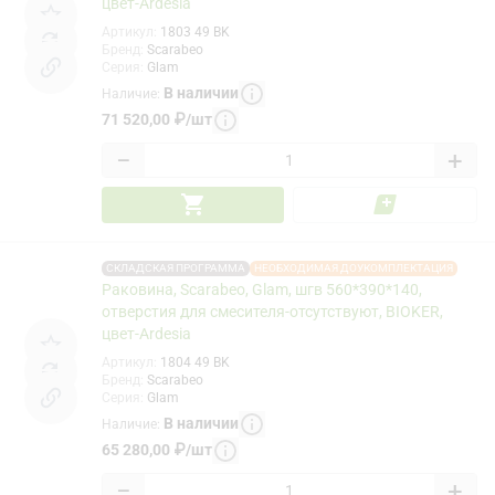
цвет-Ardesia
Артикул
:
1803 49 BK
Бренд
:
Scarabeo
Серия
:
Glam
В наличии
Наличие
:
71 520,00
₽
/
шт
−
+
СКЛАДСКАЯ ПРОГРАММА
НЕОБХОДИМАЯ ДОУКОМПЛЕКТАЦИЯ
Раковина, Scarabeo, Glam, шгв 560*390*140,
отверстия для смесителя-отсутствуют, BIOKER,
цвет-Ardesia
Артикул
:
1804 49 BK
Бренд
:
Scarabeo
Серия
:
Glam
В наличии
Наличие
:
65 280,00
₽
/
шт
−
+