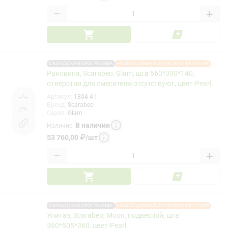
−
+
СКЛАДСКАЯ ПРОГРАММА
НЕОБХОДИМАЯ ДОУКОМПЛЕКТАЦИЯ
Раковина, Scarabeo, Glam, шгв 560*390*140,
отверстия для смесителя-отсутствуют, цвет-Pearl
Артикул
:
1804 41
Бренд
:
Scarabeo
Серия
:
Glam
В наличии
Наличие
:
53 760,00
₽
/
шт
−
+
СКЛАДСКАЯ ПРОГРАММА
НЕОБХОДИМАЯ ДОУКОМПЛЕКТАЦИЯ
Унитаз, Scarabeo, Moon, подвесной, шгв
360*505*360, цвет-Pearl