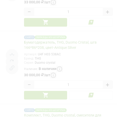
33 000,00
₽
/
шт
−
+
СНЯТО
ОБРАЗЦЫ ИЗ ШОУРУМА
Бумагодержатель, THG, Duomo Cristal, шгв
166*86*208, цвет-Antique Silver
Артикул
:
U4F H03 538AC
Бренд
:
THG
Серия
:
Duomo crystal
В наличии
Наличие
:
30 000,00
₽
/
шт
−
+
СНЯТО
ОБРАЗЦЫ ИЗ ШОУРУМА
Комплект, THG, Duomo crystal, смесители для