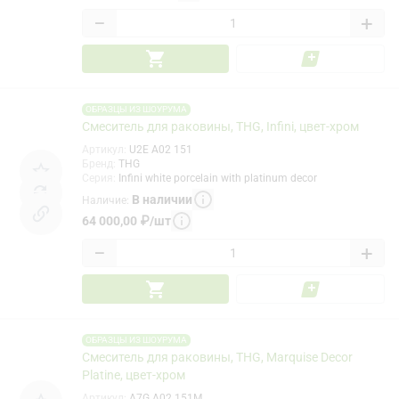
−
+
ОБРАЗЦЫ ИЗ ШОУРУМА
Смеситель для раковины, THG, Infini, цвет-хром
Артикул
:
U2E A02 151
Бренд
:
THG
Серия
:
Infini white porcelain with platinum decor
В наличии
Наличие
:
64 000,00
₽
/
шт
−
+
ОБРАЗЦЫ ИЗ ШОУРУМА
Смеситель для раковины, THG, Marquise Decor
Platine, цвет-хром
Артикул
:
A7G A02 151M