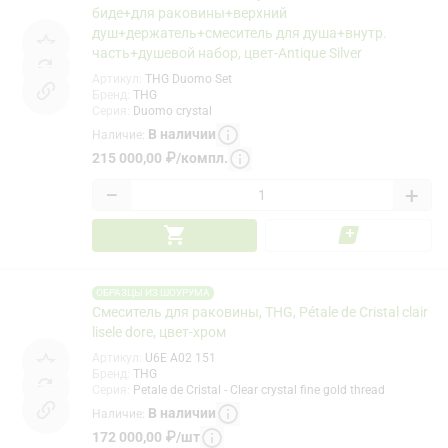
биде+для раковины+верхний
душ+держатель+смеситель для душа+внутр.
часть+душевой набор, цвет-Antique Silver
Артикул
:
THG Duomo Set
Бренд
:
THG
Серия
:
Duomo crystal
В наличии
Наличие
:
215 000,00
₽
/
компл.
−
+
ОБРАЗЦЫ ИЗ ШОУРУМА
Смеситель для раковины, THG, Pétale de Cristal clair
lisele dore, цвет-хром
Артикул
:
U6E A02 151
Бренд
:
THG
Серия
:
Petale de Cristal - Clear crystal fine gold thread
В наличии
Наличие
:
172 000,00
₽
/
шт