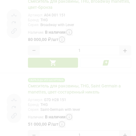
Смеситель для раковины, THG, Broadway manettes,
цвет-бронза
Артикул
:
A04 D01 151
Бренд
:
THG
Серия
:
Broadway with Lever
В наличии
Наличие
:
80 000,00
₽
/
шт
−
+
ОБРАЗЦЫ ИЗ ШОУРУМА
Смеситель для раковины, THG, Saint Germain a
manettes, цвет-состаренный никель
Артикул
:
G7D H28 151
Бренд
:
THG
Серия
:
Saint-Germain with lever
В наличии
Наличие
:
51 000,00
₽
/
шт
−
+