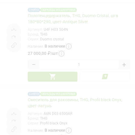
СНЯТО
ОБРАЗЦЫ ИЗ ШОУРУМА
Полотенцедержатель, THG, Duomo Cristal, шгв
180*80*290, цвет-Antique Silver
Артикул
:
U4F H03 504N
Бренд
:
THG
Серия
:
Duomo crystal
В наличии
Наличие
:
27 000,00
₽
/
шт
−
+
СНЯТО
ОБРАЗЦЫ ИЗ ШОУРУМА
Смеситель для раковины, THG, Profil black Onyx,
цвет-латунь
Артикул
:
A6N D03 6500AR
Бренд
:
THG
Серия
:
Profil black Onyx
В наличии
Наличие
: