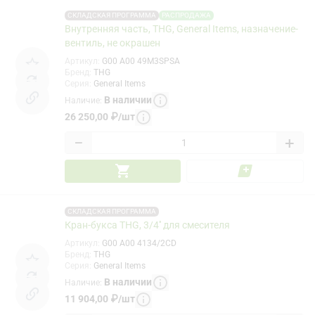
СКЛАДСКАЯ ПРОГРАММА
РАСПРОДАЖА
Внутренняя часть, THG, General Items, назначение-
вентиль, не окрашен
Артикул
:
G00 A00 49M3SPSA
Бренд
:
THG
Серия
:
General Items
В наличии
Наличие
:
26 250,00
₽
/
шт
−
+
СКЛАДСКАЯ ПРОГРАММА
Кран-букса THG, 3/4'' для смесителя
Артикул
:
G00 A00 4134/2CD
Бренд
:
THG
Серия
:
General Items
В наличии
Наличие
:
11 904,00
₽
/
шт