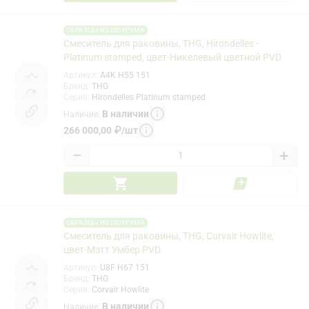
ОБРАЗЦЫ ИЗ ШОУРУМА
Смеситель для раковины, THG, Hirondelles -
Platinum stamped, цвет-Никелевый цветной PVD
Артикул
:
A4K H55 151
Бренд
:
THG
Серия
:
Hirondelles Platinum stamped
В наличии
Наличие
:
266 000,00
₽
/
шт
−
+
ОБРАЗЦЫ ИЗ ШОУРУМА
Смеситель для раковины, THG, Corvair Howlite,
цвет-Мэтт Умбер PVD
Артикул
:
U8F H67 151
Бренд
:
THG
Серия
:
Corvair Howlite
В наличии
Наличие
: