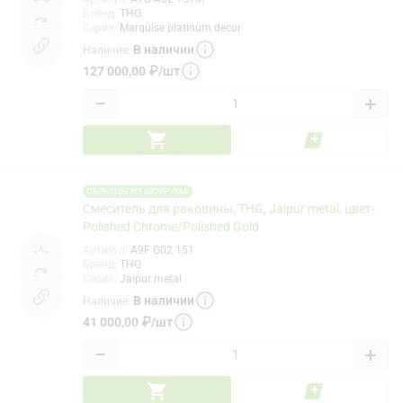
Бренд
:
THG
Серия
:
Marquise platinum decor
В наличии
Наличие
:
127 000,00
₽
/
шт
−
+
ОБРАЗЦЫ ИЗ ШОУРУМА
Смеситель для раковины, THG, Jaipur metal, цвет-
Polished Chrome/Polished Gold
Артикул
:
A9F G02 151
Бренд
:
THG
Серия
:
Jaipur metal
В наличии
Наличие
:
41 000,00
₽
/
шт
−
+