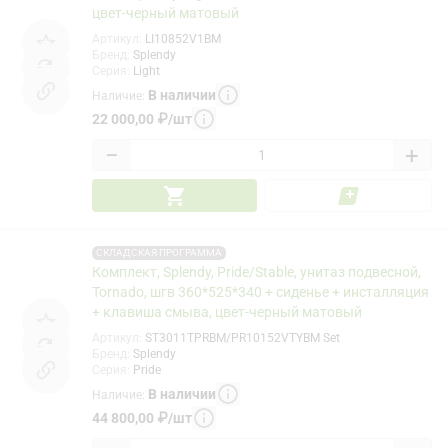
цвет-черный матовый
Артикул
:
LI10852V1BM
Бренд
:
Splendy
Серия
:
Light
В наличии
Наличие
:
22 000,00
₽
/
шт
−
+
СКЛАДСКАЯ ПРОГРАММА
Комплект, Splendy, Pride/Stable, унитаз подвесной,
Tornado, шгв 360*525*340 + сиденье + инсталляция
+ клавиша смыва, цвет-черный матовый
Артикул
:
ST3011TPRBM/PR10152VTYBM Set
Бренд
:
Splendy
Серия
:
Pride
В наличии
Наличие
:
44 800,00
₽
/
шт