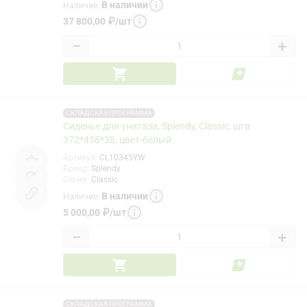
В наличии
Наличие
:
37 800,00
₽
/
шт
−
+
СКЛАДСКАЯ ПРОГРАММА
Сиденье для унитаза, Splendy, Classic, шгв
372*458*38, цвет-белый
Артикул
:
CL10345YW
Бренд
:
Splendy
Серия
:
Classic
В наличии
Наличие
:
5 000,00
₽
/
шт
−
+
СКЛАДСКАЯ ПРОГРАММА