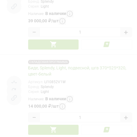
Бренд
:
Splendy
Серия
:
Light
В наличии
Наличие
:
39 000,00
₽
/
шт
−
+
СКЛАДСКАЯ ПРОГРАММА
Биде, Splendy, Light, подвесной, шгв 370*525*320,
цвет-белый
Артикул
:
LI10852V1W
Бренд
:
Splendy
Серия
:
Light
В наличии
Наличие
:
14 000,00
₽
/
шт
−
+