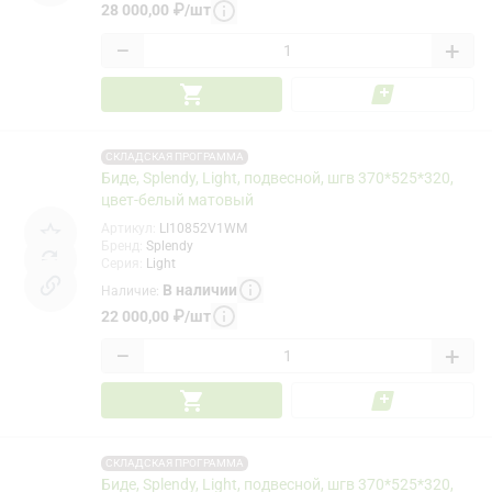
28 000,00
₽
/
шт
−
+
СКЛАДСКАЯ ПРОГРАММА
Биде, Splendy, Light, подвесной, шгв 370*525*320,
цвет-белый матовый
Артикул
:
LI10852V1WM
Бренд
:
Splendy
Серия
:
Light
В наличии
Наличие
:
22 000,00
₽
/
шт
−
+
СКЛАДСКАЯ ПРОГРАММА
Биде, Splendy, Light, подвесной, шгв 370*525*320,