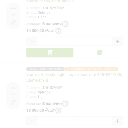
365*525*345, цвет-белый
Артикул
:
LI10152VTNW
Бренд
:
Splendy
Серия
:
Light
В наличии
Наличие
:
14 000,00
₽
/
шт
−
+
СКЛАДСКАЯ ПРОГРАММА
НЕОБХОДИМАЯ ДОУКОМПЛЕКТАЦИЯ
Унитаз, Splendy, Light, подвесной, шгв 365*525*345,
цвет-белый
Артикул
:
LI10152VNW
Бренд
:
Splendy
Серия
:
Light
В наличии
Наличие
:
13 000,00
₽
/
шт
−
+