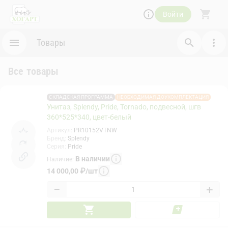
Войти
Товары
Все товары
СКЛАДСКАЯ ПРОГРАММА
НЕОБХОДИМАЯ ДОУКОМПЛЕКТАЦИЯ
Унитаз, Splendy, Pride, Tornado, подвесной, шгв
360*525*340, цвет-белый
Артикул
:
PR10152VTNW
Бренд
:
Splendy
Серия
:
Pride
В наличии
Наличие
:
14 000,00
₽
/
шт
−
+