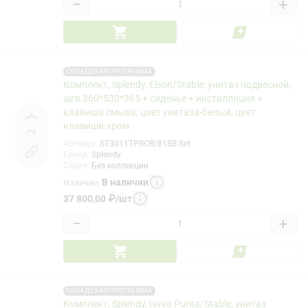
−
+
СКЛАДСКАЯ ПРОГРАММА
Комплект, Splendy, Elson/Stable, унитаз подвесной,
шгв 360*530*365 + сиденье + инсталляция +
клавиша смыва, цвет унитаза-белый, цвет
клавиши-хром
Артикул
:
ST3011TPRCR/818B Set
Бренд
:
Splendy
Серия
:
Без коллекции
В наличии
Наличие
:
37 800,00
₽
/
шт
−
+
СКЛАДСКАЯ ПРОГРАММА
Комплект, Splendy, Isvea Purita/Stable, унитаз