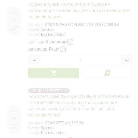
подвесной, шгв 345*550*400 + сиденье +
инсталляция + клавиша, цвет унитаза-белый, цвет
клавиши-белый
Артикул
:
ST3011TPRW/10PL02007SV/40S80200I Set
Бренд
:
Splendy
Серия
:
Без коллекции
В наличии
Наличие
:
39 800,00
₽
/
шт
−
+
СКЛАДСКАЯ ПРОГРАММА
Комплект, Splendy, Elson/Stable, унитаз подвесной,
шгв 360*530*365 + сиденье + инсталляция +
клавиша смыва, цвет унитаза-белый, цвет
клавиши-белый
Артикул
:
ST3011TPRW/818B Set
Бренд
:
Splendy
Серия
:
Без коллекции