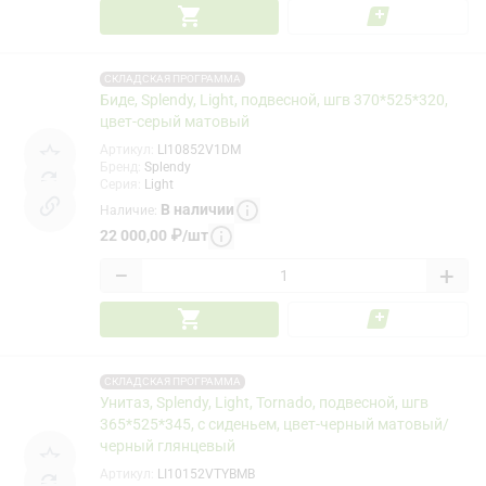
СКЛАДСКАЯ ПРОГРАММА
Биде, Splendy, Light, подвесной, шгв 370*525*320,
цвет-серый матовый
Артикул
:
LI10852V1DM
Бренд
:
Splendy
Серия
:
Light
В наличии
Наличие
:
22 000,00
₽
/
шт
−
+
СКЛАДСКАЯ ПРОГРАММА
Унитаз, Splendy, Light, Tornado, подвесной, шгв
365*525*345, с сиденьем, цвет-черный матовый/
черный глянцевый
Артикул
:
LI10152VTYBMB