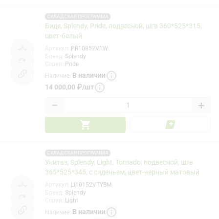
СКЛАДСКАЯ ПРОГРАММА
Биде, Splendy, Pride, подвесной, шгв 360*525*315,
цвет-белый
Артикул
:
PR10852V1W
Бренд
:
Splendy
Серия
:
Pride
В наличии
Наличие
:
14 000,00
₽
/
шт
−
+
СКЛАДСКАЯ ПРОГРАММА
Унитаз, Splendy, Light, Tornado, подвесной, шгв
365*525*345, с сиденьем, цвет-черный матовый
Артикул
:
LI10152VTYBM
Бренд
:
Splendy
Серия
:
Light
В наличии
Наличие
: