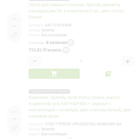
Петли для сиденья унитаза, Splendy, диаметр
накладки,мм-50, в комплекте-2 шт, цвет-сталь/
белый
Артикул
:
AA1123H50AW
Бренд
:
Splendy
Серия
:
Без коллекции
В наличии
Наличие
:
723,82
₽
/
компл.
−
+
СКЛАДСКАЯ ПРОГРАММА
Комплект, Splendy, Isvea Purita/Stable, унитаз
подвесной, шгв 345*550*400 + сиденье +
инсталляция + клавиша, цвет унитаза-белый, цвет
клавиши-хром
Артикул
:
ST3011TPRCR/10PL02007SV/40S80200I Set
Бренд
:
Splendy
Серия
:
Без коллекции