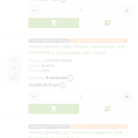
−
+
СКЛАДСКАЯ ПРОГРАММА
НЕОБХОДИМАЯ ДОУКОМПЛЕКТАЦИЯ
Унитаз, Splendy, Light, Tornado, приставной, шгв
360*560*410, Crystal glaze, цвет-белый
Артикул
:
LI10156PTNWG
Бренд
:
Splendy
Серия
:
Light
В наличии
Наличие
:
20 000,00
₽
/
шт
−
+
СКЛАДСКАЯ ПРОГРАММА
НЕОБХОДИМАЯ ДОУКОМПЛЕКТАЦИЯ
Унитаз, Splendy, Light, Tornado, подвесной, шгв