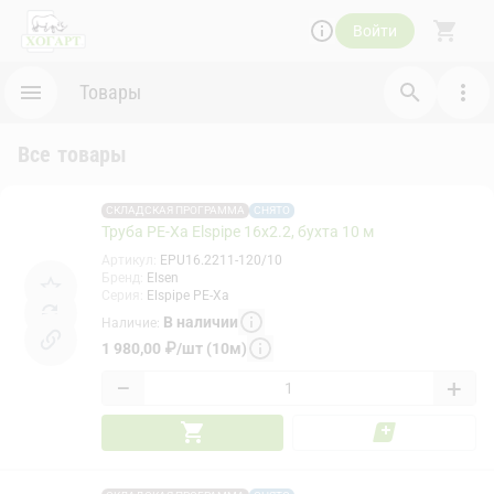
Войти
Товары
Все товары
СКЛАДСКАЯ ПРОГРАММА
СНЯТО
Труба PE-Xa Elspipe 16x2.2, бухта 10 м
Артикул
:
EPU16.2211-120/10
Бренд
:
Elsen
Серия
:
Elspipe PE-Xa
В наличии
Наличие
:
1 980,00
₽
/
шт (10м)
−
+