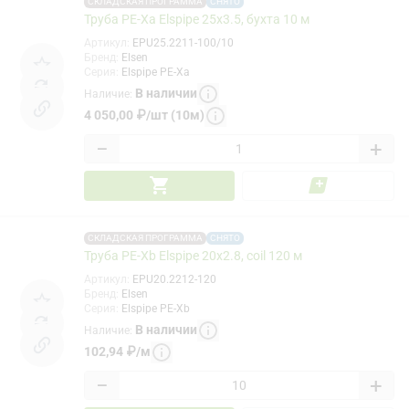
СКЛАДСКАЯ ПРОГРАММА
СНЯТО
Труба PE-Xa Elspipe 25x3.5, бухта 10 м
Артикул
:
EPU25.2211-100/10
Бренд
:
Elsen
Серия
:
Elspipe PE-Xa
В наличии
Наличие
:
4 050,00
₽
/
шт (10м)
−
+
СКЛАДСКАЯ ПРОГРАММА
СНЯТО
Труба PE-Xb Elspipe 20x2.8, coil 120 м
Артикул
:
EPU20.2212-120
Бренд
:
Elsen
Серия
:
Elspipe PE-Xb
В наличии
Наличие
:
102,94
₽
/
м
−
+