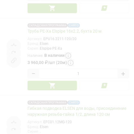
СКЛАДСКАЯ ПРОГРАММА
СНЯТО
Труба PE-Xa Elspipe 16x2.2, бухта 20 м
Артикул
:
EPU16.2211-120/20
Бренд
:
Elsen
Серия
:
Elspipe PE-Xa
В наличии
Наличие
:
3 960,00
₽
/
шт (20м)
−
+
СКЛАДСКАЯ ПРОГРАММА
СНЯТО
Гибкая подводка ELSEN для воды, присоединение
наружная резьба-гайка 1/2, длина 120 см
Артикул
:
EFC01.12MG-120
Бренд
:
Elsen
Серия
:
.