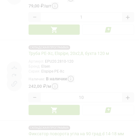
79,00
₽
/
шт
−
+
СКЛАДСКАЯ ПРОГРАММА
Труба PE-Xc, Elspipe, 20x2,8, бухта 120 м
Артикул
:
EPU20.2810-120
Бренд
:
Elsen
Серия
:
Elspipe PE-Xc
В наличии
Наличие
:
242,00
₽
/
м
−
+
СКЛАДСКАЯ ПРОГРАММА
Фиксатор поворота угла на 90 град d 14-18 мм