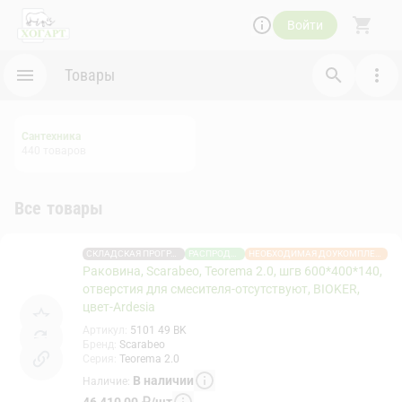
Войти
Товары
Сантехника
440
товаров
Все товары
СКЛАДСКАЯ ПРОГРАММА
РАСПРОДАЖА
НЕОБХОДИМАЯ ДОУКОМПЛЕКТАЦИЯ
Раковина, Scarabeo, Teorema 2.0, шгв 600*400*140,
отверстия для смесителя-отсутствуют, BIOKER,
цвет-Ardesia
Артикул
:
5101 49 BK
Бренд
:
Scarabeo
Серия
:
Teorema 2.0
В наличии
Наличие
:
46 410,00
₽
/
шт