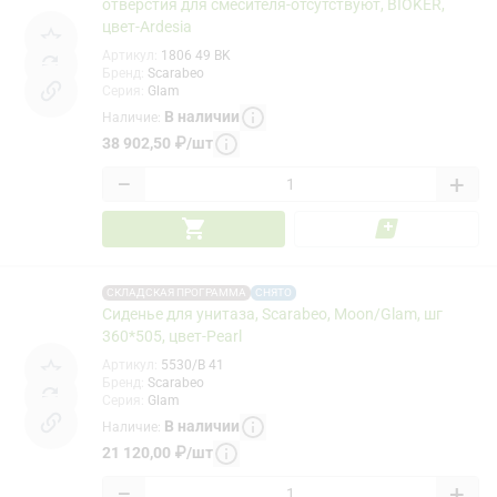
отверстия для смесителя-отсутствуют, BIOKER,
цвет-Ardesia
Артикул
:
1806 49 BK
Бренд
:
Scarabeo
Серия
:
Glam
В наличии
Наличие
:
38 902,50
₽
/
шт
−
+
СКЛАДСКАЯ ПРОГРАММА
СНЯТО
Сиденье для унитаза, Scarabeo, Moon/Glam, шг
360*505, цвет-Pearl
Артикул
:
5530/B 41
Бренд
:
Scarabeo
Серия
:
Glam
В наличии
Наличие
:
21 120,00
₽
/
шт
−
+