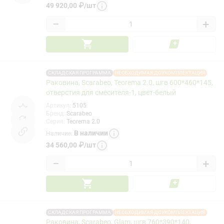
49 920,00
₽
/
шт
−
+
СКЛАДСКАЯ ПРОГРАММА
НЕОБХОДИМАЯ ДОУКОМПЛЕКТАЦИЯ
Раковина, Scarabeo, Teorema 2.0, шгв 600*460*145,
отверстия для смесителя-1, цвет-белый
Артикул
:
5105
Бренд
:
Scarabeo
Серия
:
Teorema 2.0
В наличии
Наличие
:
34 560,00
₽
/
шт
−
+
СКЛАДСКАЯ ПРОГРАММА
НЕОБХОДИМАЯ ДОУКОМПЛЕКТАЦИЯ
Раковина, Scarabeo, Glam, шгв 760*390*140,