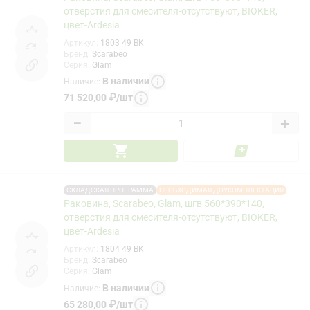
отверстия для смесителя-отсутствуют, BIOKER,
цвет-Ardesia
Артикул
:
1803 49 BK
Бренд
:
Scarabeo
Серия
:
Glam
В наличии
Наличие
:
71 520,00
₽
/
шт
−
+
СКЛАДСКАЯ ПРОГРАММА
НЕОБХОДИМАЯ ДОУКОМПЛЕКТАЦИЯ
Раковина, Scarabeo, Glam, шгв 560*390*140,
отверстия для смесителя-отсутствуют, BIOKER,
цвет-Ardesia
Артикул
:
1804 49 BK
Бренд
:
Scarabeo
Серия
:
Glam
В наличии
Наличие
:
65 280,00
₽
/
шт