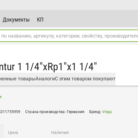
Документы
КП
tur 1 1/4"xRp1"x1 1/4"
ненные товары
Аналоги
С этим товаром покупают
и
5211755959
Страна производства
:
Германия
Бренд
:
Viega
цена
наличие