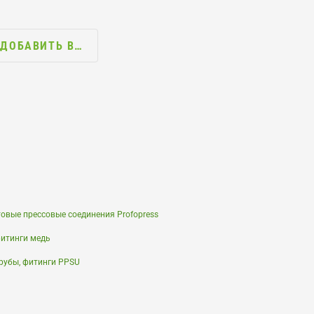
ДОБАВИТЬ В…
вые прессовые соединения Profopress
фитинги медь
трубы, фитинги PPSU