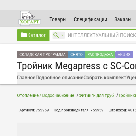
Товары
Спецификации
Заказы
Каталог
СКЛАДСКАЯ ПРОГРАММА
СНЯТО
РАСПРОДАЖА
АКЦИЯ
Тройник Megapress с SC-Con
Главное
Подробное описание
Собрать комплект
Уце
Отопление / Водоснабжение
Фитинги для труб
Тройник
Артикул
:
755959
Код производителя
:
755959
Штрихкод
:
401