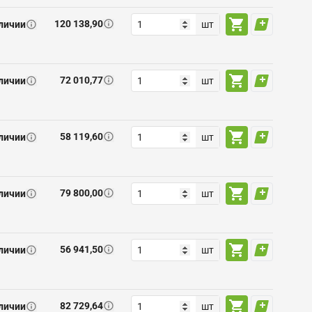
120 138,90
личии
шт
72 010,77
личии
шт
58 119,60
личии
шт
79 800,00
личии
шт
56 941,50
личии
шт
82 729,64
личии
шт