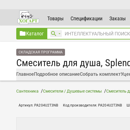
Товары
Спецификации
Заказы
Каталог
СКЛАДСКАЯ ПРОГРАММА
Смеситель для душа, Splend
Главное
Подробное описание
Собрать комплект
Уце
Сантехника
Смесители / Душевые системы
Смеситель д
Артикул
:
PA204U2T3NB
Код производителя
:
PA204U2T3NB
Ш