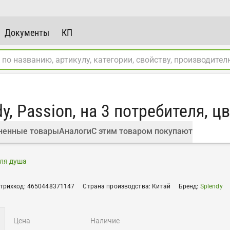
Документы
КП
y, Passion, на 3 потребителя,
ненные товары
Аналоги
С этим товаром покупают
ля душа
трихкод
:
4650448371147
Страна производства
:
Китай
Бренд
:
Splendy
цена
наличие