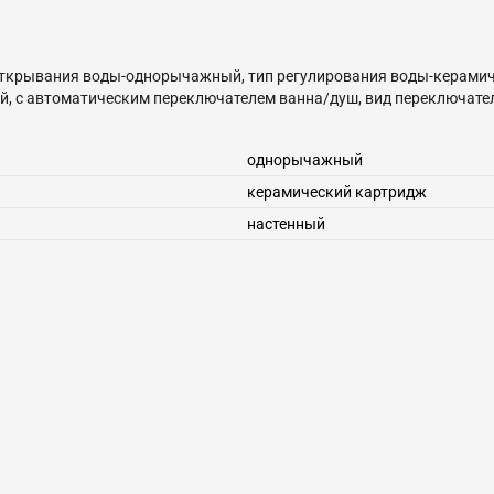
тип открывания воды-однорычажный, тип регулирования воды-керами
й, с автоматическим переключателем ванна/душ, вид переключате
однорычажный
керамический картридж
настенный