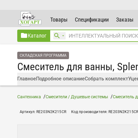
Товары
Спецификации
Заказы
Каталог
СКЛАДСКАЯ ПРОГРАММА
Смеситель для ванны, Splen
Главное
Подробное описание
Собрать комплект
Уце
Сантехника
Смесители / Душевые системы
Смеситель д
Артикул
:
RE203N2K215CR
Код производителя
:
RE203N2K215C