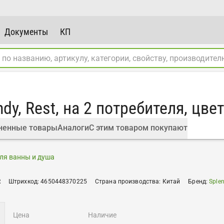
Документы
КП
dy, Rest, на 2 потребителя, цве
ненные товары
Аналоги
С этим товаром покупают
ля ванны и душа
R
Штрихкод
:
4650448370225
Страна производства
:
Китай
Бренд
:
Sple
цена
наличие