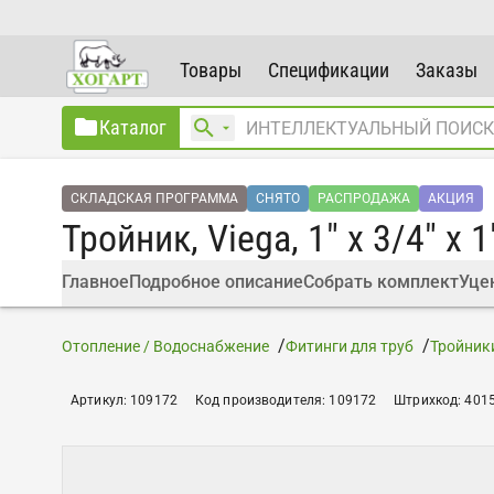
Товары
Спецификации
Заказы
Каталог
СКЛАДСКАЯ ПРОГРАММА
СНЯТО
РАСПРОДАЖА
АКЦИЯ
Тройник, Viega, 1" х 3/4" x 1
Главное
Подробное описание
Собрать комплект
Уце
Отопление / Водоснабжение
Фитинги для труб
Тройник
Артикул
:
109172
Код производителя
:
109172
Штрихкод
:
401