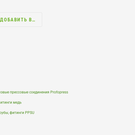
ДОБАВИТЬ В…
вые прессовые соединения Profopress
фитинги медь
трубы, фитинги PPSU