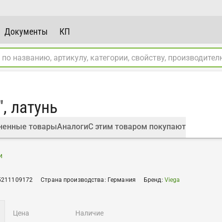
Документы
КП
", латунь
ненные товары
Аналоги
С этим товаром покупают
и
5211109172
Страна производства
:
Германия
Бренд
:
Viega
цена
наличие