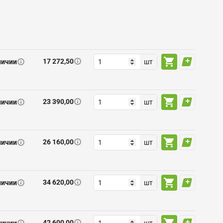
17 272,50
личии
шт
23 390,00
личии
шт
26 160,00
личии
шт
34 620,00
личии
шт
42 600,00