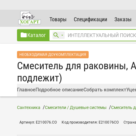
Товары
Спецификации
Заказы
Каталог
НЕОБХОДИМАЯ ДОУКОМПЛЕКТАЦИЯ
Смеситель для раковины, Al
подлежит)
Главное
Подробное описание
Собрать комплект
Уце
Сантехника
Смесители / Душевые системы
Смеситель 
Артикул
:
E210076.CO
Код производителя
:
E210076CO
Страна