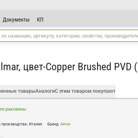
Документы
КП
mar, цвет-Copper Brushed PVD (
ненные товары
Аналоги
С этим товаром покупают
для раковины
 производства
:
Италия
Бренд
:
Almar