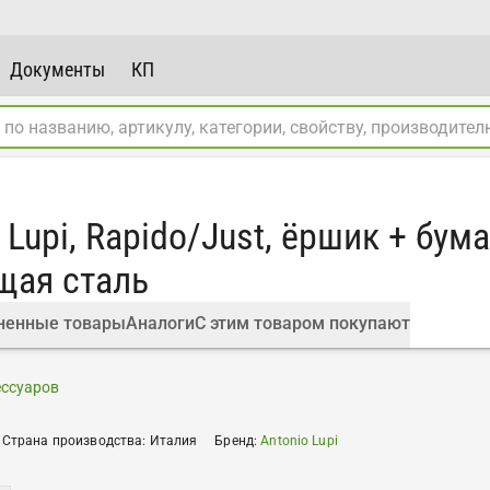
Документы
КП
 Lupi, Rapido/Just, ёршик + бум
щая сталь
ненные товары
Аналоги
С этим товаром покупают
ессуаров
Страна производства
:
Италия
Бренд
:
Antonio Lupi