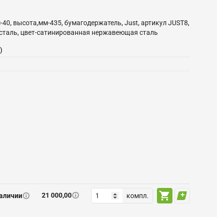
м-40, высота,мм-435, бумагодержатель, Just, артикул JUST8,
я сталь, цвет-сатинированная нержавеющая сталь
)
21 000,00
наличии
компл.