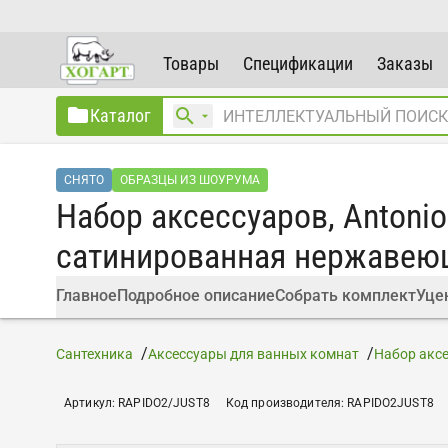
Товары
Спецификации
Заказы
Каталог
СНЯТО
ОБРАЗЦЫ ИЗ ШОУРУМА
Набор аксессуаров, Antonio
сатинированная нержавею
Главное
Подробное описание
Собрать комплект
Уце
Сантехника
Аксессуары для ванных комнат
Набор акс
Артикул
:
RAPIDO2/JUST8
Код производителя
:
RAPIDO2JUST8